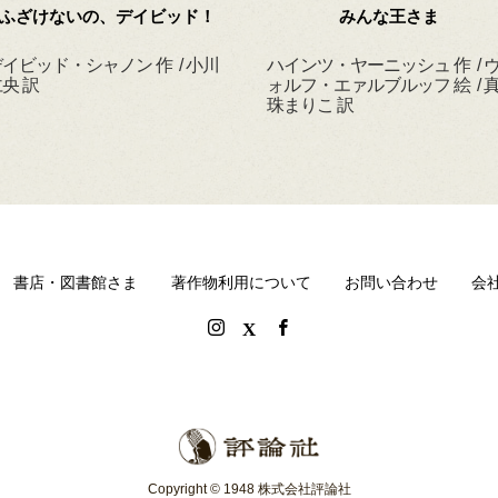
ふざけないの、デイビッド！
みんな王さま
イビッド・シャノン 作 / 小川
ハインツ・ヤーニッシュ 作 / 
央 訳
ォルフ・エァルブルッフ 絵 / 
珠まりこ 訳
書店・図書館さま
著作物利用について
お問い合わせ
会
Copyright © 1948 株式会社評論社