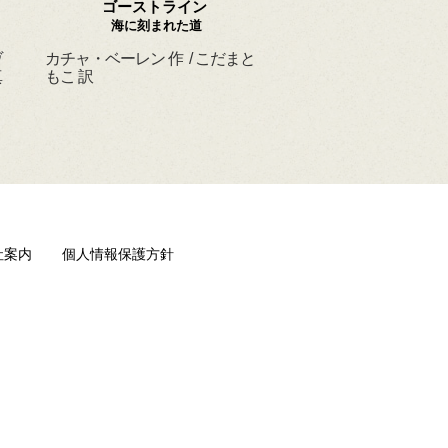
ゴーストライン
ほんとうの よるを
海に刻まれた道
ヴ
カチャ・ベーレン 作 / こだまと
マーシャ・ダイアン・
真
もこ 訳
ド 作 / スーザン・レ
/ ひさやまたいち 訳
社案内
個人情報保護方針