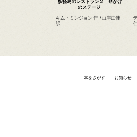
 ずっと だいすきだ
妖怪島のレストラン２ 命がけ
よ
のステージ
ィルヘルム 作・絵
キム・ミンジョン 作 / 山岸由佳
デ
 訳
訳
仁
本をさがす
お知らせ