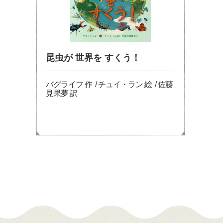
昆虫が 世界を すくう！
バグライフ 作 / チュイ・ラン 絵 / 佐藤
見果夢 訳