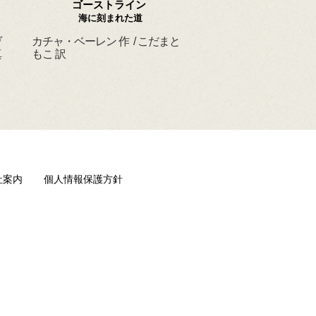
ゴーストライン
ほんとうの よるを
海に刻まれた道
ヴ
カチャ・ベーレン 作 / こだまと
マーシャ・ダイアン・
真
もこ 訳
ド 作 / スーザン・レ
/ ひさやまたいち 訳
社案内
個人情報保護方針