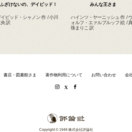
ふざけないの、デイビッド！
みんな王さま
イビッド・シャノン 作 / 小川
ハインツ・ヤーニッシュ 作 / 
央 訳
ォルフ・エァルブルッフ 絵 / 
珠まりこ 訳
書店・図書館さま
著作物利用について
お問い合わせ
会
Copyright © 1948 株式会社評論社