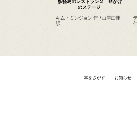
 ずっと だいすきだ
妖怪島のレストラン２ 命がけ
よ
のステージ
ィルヘルム 作・絵
キム・ミンジョン 作 / 山岸由佳
デ
 訳
訳
仁
本をさがす
お知らせ