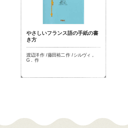
やさしいフランス語の手紙の書
き方
渡辺洋 作 / 藤田裕二 作 / シルヴィ，
G． 作