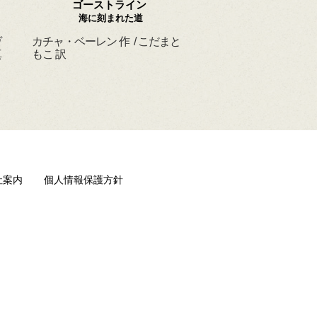
ゴーストライン
ほんとうの よるを
海に刻まれた道
ヴ
カチャ・ベーレン 作 / こだまと
マーシャ・ダイアン・
真
もこ 訳
ド 作 / スーザン・レ
/ ひさやまたいち 訳
社案内
個人情報保護方針