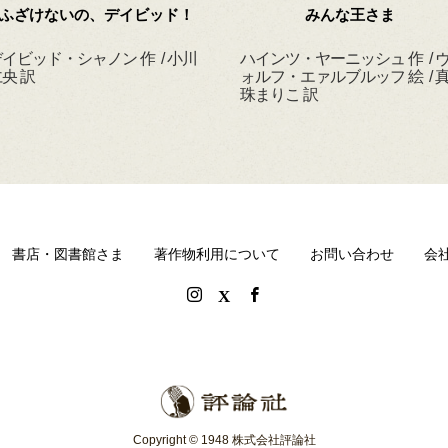
ふざけないの、デイビッド！
みんな王さま
イビッド・シャノン 作 / 小川
ハインツ・ヤーニッシュ 作 / 
央 訳
ォルフ・エァルブルッフ 絵 / 
珠まりこ 訳
書店・図書館さま
著作物利用について
お問い合わせ
会
Copyright © 1948 株式会社評論社