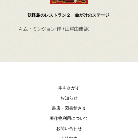
妖怪島のレストラン２ 命がけのステージ
キム・ミンジョン 作 / 山岸由佳 訳
デイ
本をさがす
お知らせ
書店・図書館さま
著作物利用について
お問い合わせ