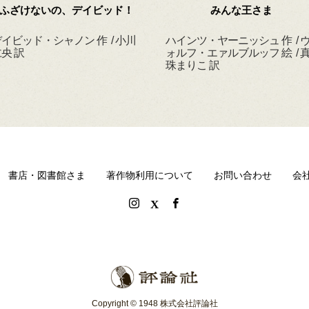
ふざけないの、デイビッド！
みんな王さま
イビッド・シャノン 作 / 小川
ハインツ・ヤーニッシュ 作 / 
央 訳
ォルフ・エァルブルッフ 絵 / 
珠まりこ 訳
書店・図書館さま
著作物利用について
お問い合わせ
会
Copyright © 1948 株式会社評論社