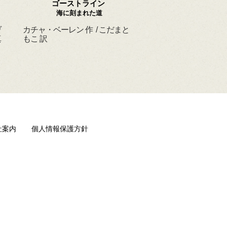
ゴーストライン
ほんとうの よるを
海に刻まれた道
ヴ
カチャ・ベーレン 作 / こだまと
マーシャ・ダイアン・
真
もこ 訳
ド 作 / スーザン・レ
/ ひさやまたいち 訳
社案内
個人情報保護方針