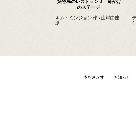
 ずっと だいすきだ
妖怪島のレストラン２ 命がけ
よ
のステージ
ィルヘルム 作・絵
キム・ミンジョン 作 / 山岸由佳
デ
 訳
訳
仁
本をさがす
お知らせ