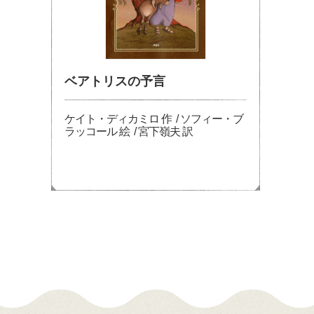
ベアトリスの予言
ケイト・ディカミロ 作 / ソフィー・ブ
ラッコール 絵 / 宮下嶺夫 訳