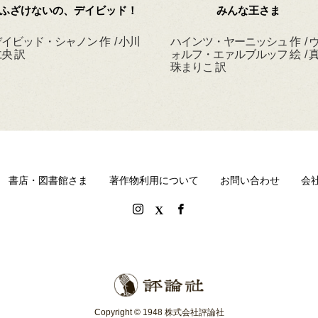
ふざけないの、デイビッド！
みんな王さま
イビッド・シャノン 作 / 小川
ハインツ・ヤーニッシュ 作 / 
央 訳
ォルフ・エァルブルッフ 絵 / 
珠まりこ 訳
書店・図書館さま
著作物利用について
お問い合わせ
会
Copyright © 1948 株式会社評論社