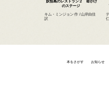
 ずっと だいすきだ
妖怪島のレストラン２ 命がけ
よ
のステージ
ィルヘルム 作・絵
キム・ミンジョン 作 / 山岸由佳
デ
 訳
訳
仁
本をさがす
お知らせ