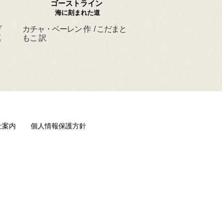
ゴーストライン
ほんとうの よるを
海に刻まれた道
ヴ
カチャ・ベーレン 作 / こだまと
マーシャ・ダイアン・
真
もこ 訳
ド 作 / スーザン・レ
/ ひさやまたいち 訳
社案内
個人情報保護方針