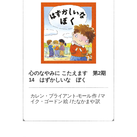
心のなやみに こたえます 第2期
14 はずかしいな ぼく
カレン・ブライアント-モール 作 / マ
イク・ゴードン 絵 / たなかまや 訳