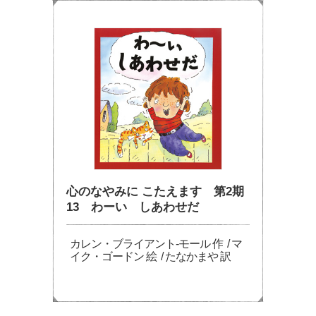
心のなやみに こたえます 第2期
13 わーい しあわせだ
カレン・ブライアント-モール 作 / マ
イク・ゴードン 絵 / たなかまや 訳