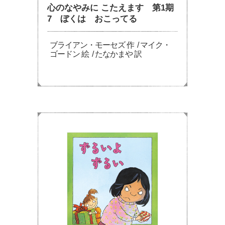
心のなやみに こたえます 第1期
7 ぼくは おこってる
ブライアン・モーセズ 作 / マイク・
ゴードン 絵 / たなかまや 訳