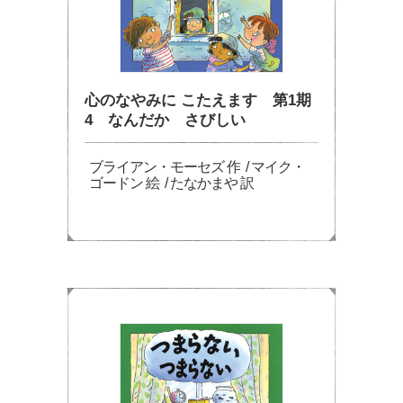
心のなやみに こたえます 第1期
4 なんだか さびしい
ブライアン・モーセズ 作 / マイク・
ゴードン 絵 / たなかまや 訳