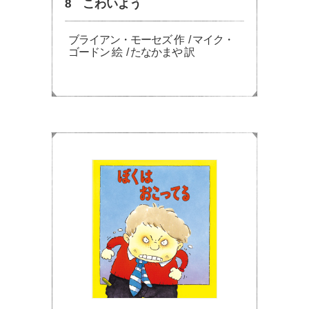
8 こわいよう
ブライアン・モーセズ 作 / マイク・
ゴードン 絵 / たなかまや 訳