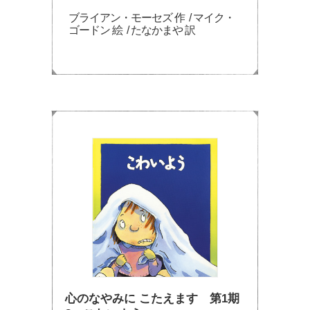
ブライアン・モーセズ 作 / マイク・
ゴードン 絵 / たなかまや 訳
心のなやみに こたえます 第1期