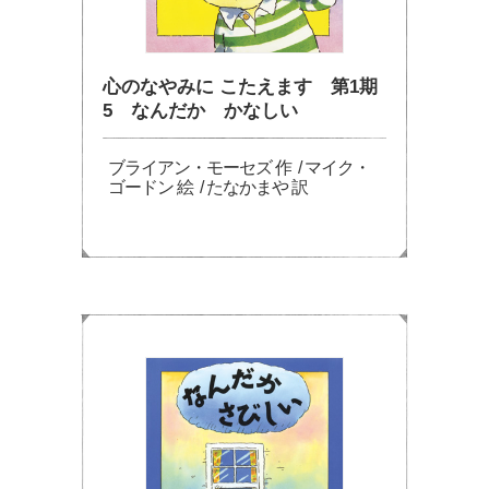
心のなやみに こたえます 第1期
5 なんだか かなしい
ブライアン・モーセズ 作 / マイク・
ゴードン 絵 / たなかまや 訳