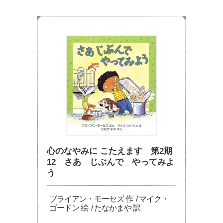
心のなやみに こたえます 第2期
12 さあ じぶんで やってみよ
う
ブライアン・モーセズ 作 / マイク・
ゴードン 絵 / たなかまや 訳