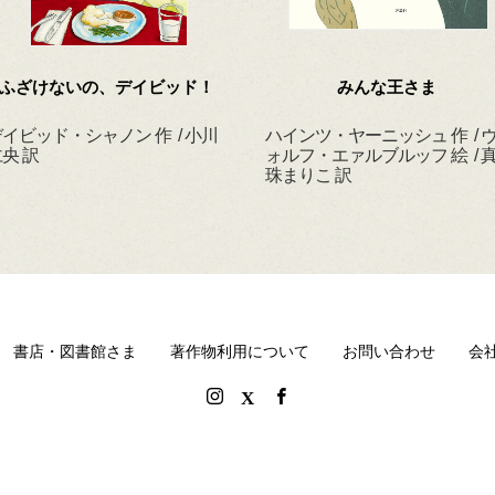
ふざけないの、デイビッド！
みんな王さま
イビッド・シャノン 作 / 小川
ハインツ・ヤーニッシュ 作 / 
央 訳
ォルフ・エァルブルッフ 絵 / 
珠まりこ 訳
書店・図書館さま
著作物利用について
お問い合わせ
会