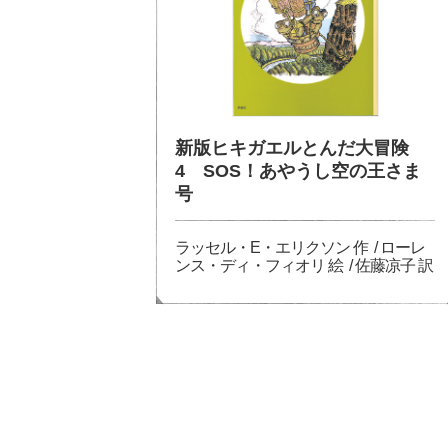
新版ヒキガエルとんだ大冒険
4 SOS！あやうし空の王さま
号
ラッセル・E・エリクソン 作 / ローレ
ンス・ディ・フィオリ 絵 / 佐藤凉子 訳