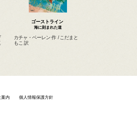
ゴーストライン
ほんとうの よるを
海に刻まれた道
ヴ
カチャ・ベーレン 作 / こだまと
マーシャ・ダイアン・
真
もこ 訳
ド 作 / スーザン・レ
/ ひさやまたいち 訳
社案内
個人情報保護方針