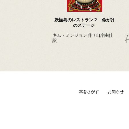
 ずっと だいすきだ
妖怪島のレストラン２ 命がけ
よ
のステージ
ィルヘルム 作・絵
キム・ミンジョン 作 / 山岸由佳
デ
 訳
訳
仁
本をさがす
お知らせ