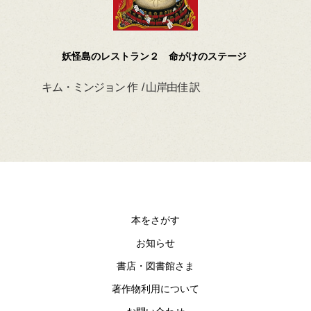
妖怪島のレストラン２ 命がけのステージ
キム・ミンジョン 作 / 山岸由佳 訳
デイ
本をさがす
お知らせ
書店・図書館さま
著作物利用について