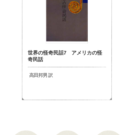
世界の怪奇民話7 アメリカの怪
奇民話
高田邦男 訳