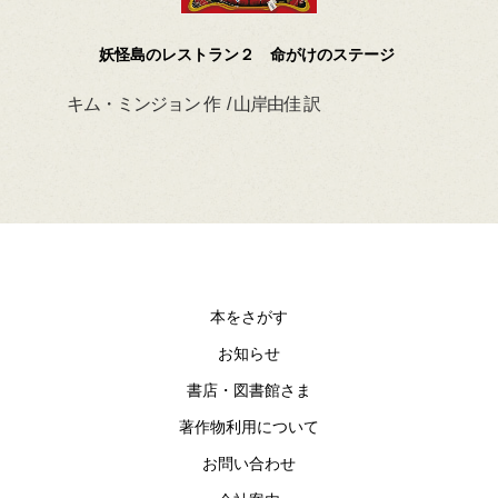
妖怪島のレストラン２ 命がけのステージ
キム・ミンジョン 作 / 山岸由佳 訳
デイ
本をさがす
お知らせ
書店・図書館さま
著作物利用について
お問い合わせ