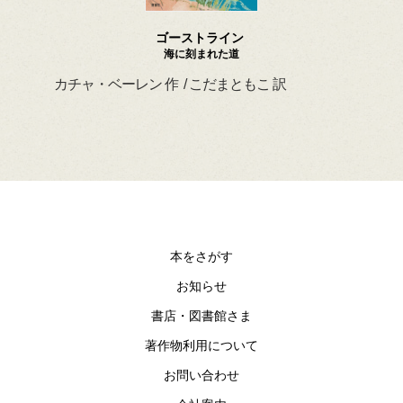
ゴーストライン
海に刻まれた道
ァル
カチャ・ベーレン 作 / こだまともこ 訳
マー
ン・
本をさがす
お知らせ
書店・図書館さま
著作物利用について
お問い合わせ