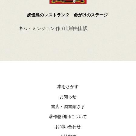
妖怪島のレストラン２ 命がけのステージ
キム・ミンジョン 作 / 山岸由佳 訳
デイ
本をさがす
お知らせ
書店・図書館さま
著作物利用について
お問い合わせ