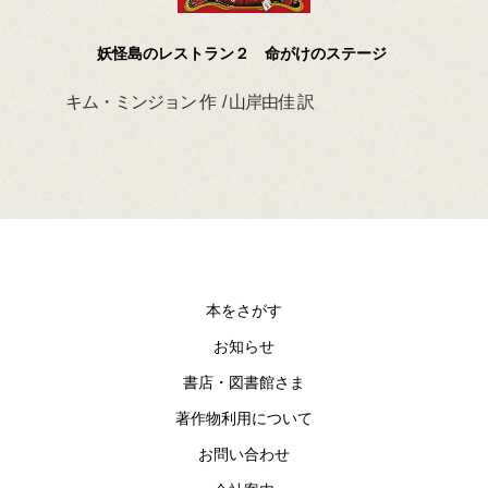
妖怪島のレストラン２ 命がけのステージ
キム・ミンジョン 作 / 山岸由佳 訳
デイ
本をさがす
お知らせ
書店・図書館さま
著作物利用について
お問い合わせ