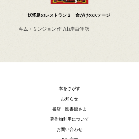
妖怪島のレストラン２ 命がけのステージ
キム・ミンジョン 作 / 山岸由佳 訳
デイ
本をさがす
お知らせ
書店・図書館さま
著作物利用について
お問い合わせ