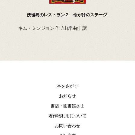
妖怪島のレストラン２ 命がけのステージ
キム・ミンジョン 作 / 山岸由佳 訳
デイ
本をさがす
お知らせ
書店・図書館さま
著作物利用について
お問い合わせ