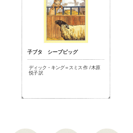
子ブタ シープピッグ
ディック・キング＝スミス 作 / 木原
悦子 訳