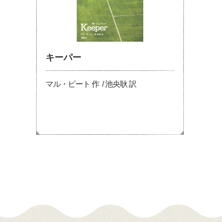
キーパー
マル・ピート 作 / 池央耿 訳