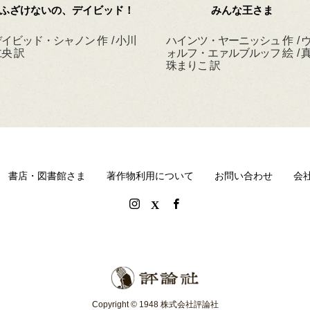
ふざけないの、デイビッド！
みんな王さま
イビッド・シャノン 作 / 小川
ハインツ・ヤーニッシュ 作 / 
央 訳
ォルフ・エァルブルッフ 絵 / 
珠まりこ 訳
書店・図書館さま
著作物利用について
お問い合わせ
会
Copyright © 1948 株式会社評論社