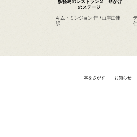
 ずっと だいすきだ
妖怪島のレストラン２ 命がけ
よ
のステージ
ィルヘルム 作・絵
キム・ミンジョン 作 / 山岸由佳
デ
 訳
訳
仁
本をさがす
お知らせ