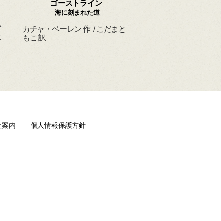
ゴーストライン
ほんとうの よるを
海に刻まれた道
ヴ
カチャ・ベーレン 作 / こだまと
マーシャ・ダイアン・
真
もこ 訳
ド 作 / スーザン・レ
/ ひさやまたいち 訳
社案内
個人情報保護方針