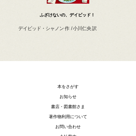
ジ
ふざけないの、デイビッド！
デイビッド・シャノン 作 / 小川仁央 訳
ハイ
ブル
本をさがす
お知らせ
書店・図書館さま
著作物利用について
お問い合わせ