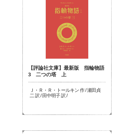
【評論社文庫】最新版 指輪物語
3 二つの塔 上
Ｊ・Ｒ・Ｒ・トールキン 作 / 瀬田貞
二 訳 / 田中明子 訳 /