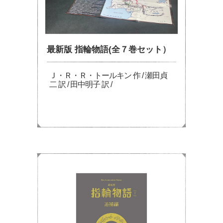
最新版 指輪物語(全７巻セット）
Ｊ・Ｒ・Ｒ・トールキン 作 / 瀬田貞
二 訳 / 田中明子 訳 /