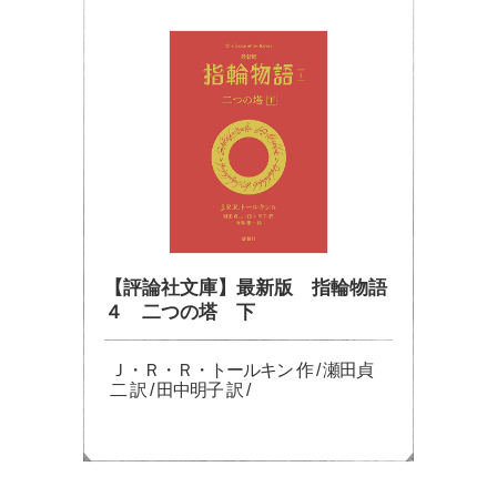
【評論社文庫】最新版 指輪物語
４ 二つの塔 下
Ｊ・Ｒ・Ｒ・トールキン 作 / 瀬田貞
二 訳 / 田中明子 訳 /