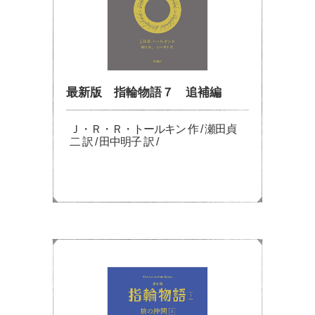
最新版 指輪物語７ 追補編
Ｊ・Ｒ・Ｒ・トールキン 作 / 瀬田貞
二 訳 / 田中明子 訳 /