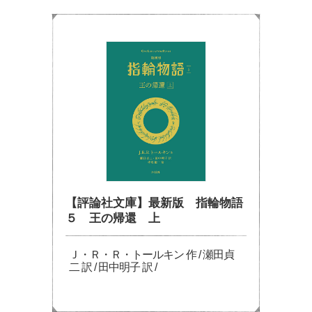
【評論社文庫】最新版 指輪物語
５ 王の帰還 上
Ｊ・Ｒ・Ｒ・トールキン 作 / 瀬田貞
二 訳 / 田中明子 訳 /