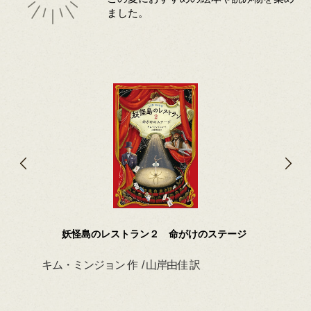
ました。
妖怪島のレストラン２ 命がけのステージ
キム・ミンジョン 作 / 山岸由佳 訳
デイ