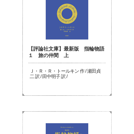
【評論社文庫】最新版 指輪物語
１ 旅の仲間 上
Ｊ・Ｒ・Ｒ・トールキン 作 / 瀬田貞
二 訳 / 田中明子 訳 /