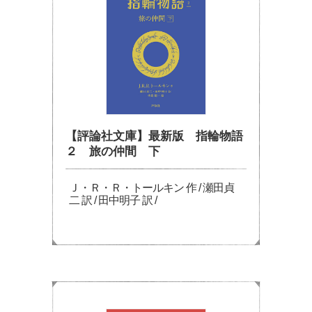
【評論社文庫】最新版 指輪物語
２ 旅の仲間 下
Ｊ・Ｒ・Ｒ・トールキン 作 / 瀬田貞
二 訳 / 田中明子 訳 /