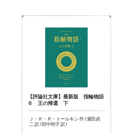
【評論社文庫】最新版 指輪物語
６ 王の帰還 下
Ｊ・Ｒ・Ｒ・トールキン 作 / 瀬田貞
二 訳 / 田中明子 訳 /