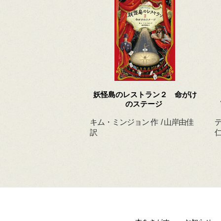
 ずっと だいすきだ
妖怪島のレストラン２ 命がけ
よ
のステージ
ィルヘルム 作・絵
キム・ミンジョン 作 / 山岸由佳
デ
 訳
訳
仁