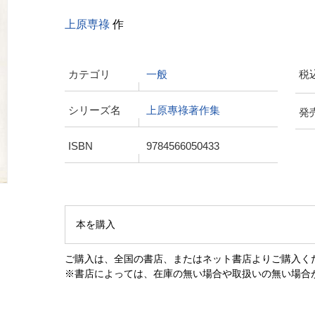
上原専祿
作
カテゴリ
一般
税
シリーズ名
上原專祿著作集
発
ISBN
9784566050433
本を購入
ご購入は、全国の書店、またはネット書店よりご購入く
※書店によっては、在庫の無い場合や取扱いの無い場合