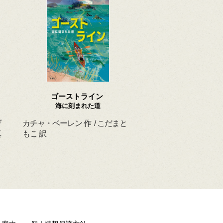
ゴーストライン
ほんとうの よるを
海に刻まれた道
ヴ
カチャ・ベーレン 作 / こだまと
マーシャ・ダイアン・
真
もこ 訳
ド 作 / スーザン・レ
/ ひさやまたいち 訳