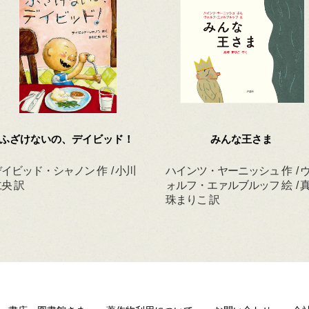
ふざけないの、デイビッド！
みんな王さま
イビッド・シャノン 作 / 小川
ハインツ・ヤーニッシュ 作 / 
央 訳
ォルフ・エァルブルッフ 絵 / 
珠まりこ 訳