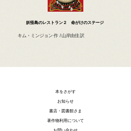
妖怪島のレストラン２ 命がけのステージ
キム・ミンジョン 作 / 山岸由佳 訳
デイ
本をさがす
お知らせ
書店・図書館さま
著作物利用について
お問い合わせ