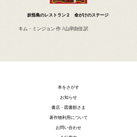
妖怪島のレストラン２ 命がけのステージ
キム・ミンジョン 作 / 山岸由佳 訳
デイ
本をさがす
お知らせ
書店・図書館さま
著作物利用について
お問い合わせ