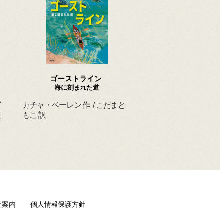
ゴーストライン
ほんとうの よるを
海に刻まれた道
ヴ
カチャ・ベーレン 作 / こだまと
マーシャ・ダイアン・
真
もこ 訳
ド 作 / スーザン・レ
/ ひさやまたいち 訳
社案内
個人情報保護方針