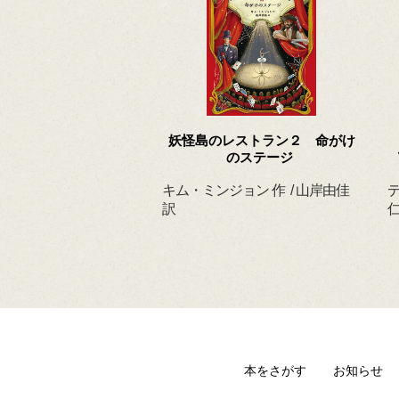
 ずっと だいすきだ
妖怪島のレストラン２ 命がけ
よ
のステージ
ィルヘルム 作・絵
キム・ミンジョン 作 / 山岸由佳
デ
 訳
訳
仁
本をさがす
お知らせ