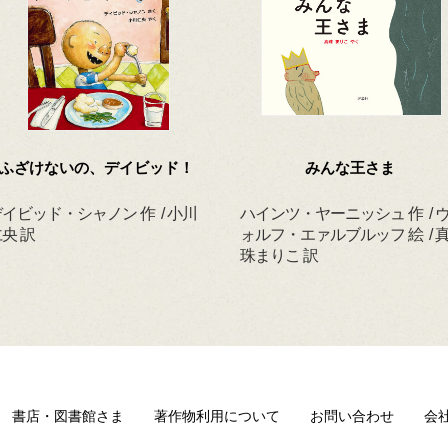
ふざけないの、デイビッド！
みんな王さま
イビッド・シャノン 作 / 小川
ハインツ・ヤーニッシュ 作 / 
央 訳
ォルフ・エァルブルッフ 絵 / 
珠まりこ 訳
書店・図書館さま
著作物利用について
お問い合わせ
会