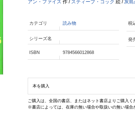
アン・ファイス
作 /
スティーブ・コック
絵 /
灰島
カテゴリ
読み物
税
シリーズ名
発
ISBN
9784566012868
本を購入
ご購入は、全国の書店、またはネット書店よりご購入く
※書店によっては、在庫の無い場合や取扱いの無い場合