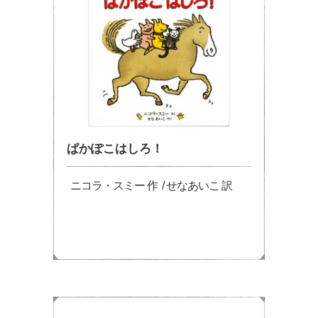
ぱかぽこはしろ！
ニコラ・スミー 作 / せなあいこ 訳