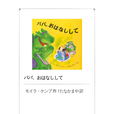
パパ、おはなしして
モイラ・ケンプ 作 / たなかまや 訳