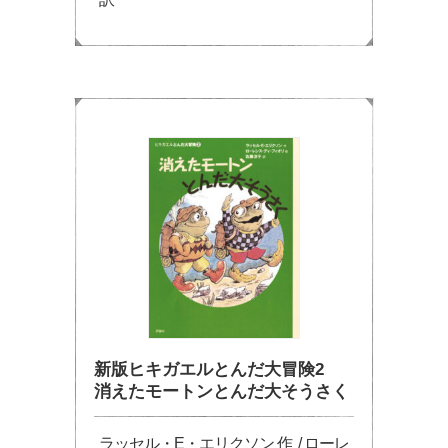
新版ヒキガエルとんだ大冒険2
消えたモートンとんだ大そうさく
ラッセル・E・エリクソン 作 / ローレ