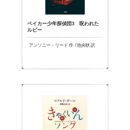
ベイカー少年探偵団3 呪われた
ルビー
アンソニー・リード 作 / 池央耿 訳