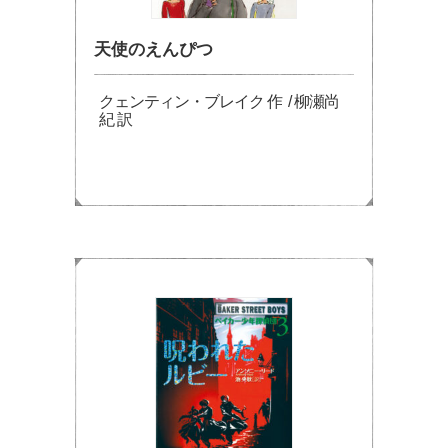
天使のえんぴつ
クェンティン・ブレイク 作 / 柳瀬尚
紀 訳