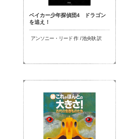
ベイカー少年探偵団4 ドラゴン
を追え！
アンソニー・リード 作 / 池央耿 訳