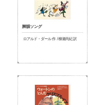
脚韻ソング
ロアルド・ダール 作 / 柳瀬尚紀 訳