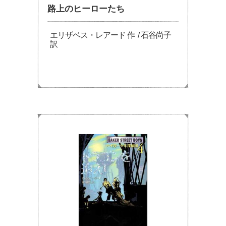
路上のヒーローたち
エリザベス・レアード 作 / 石谷尚子
訳