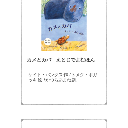
カメとカバ えとじでよむほん
ケイト・バンクス 作 / トメク・ボガ
ッキ 絵 / かつらあまね 訳