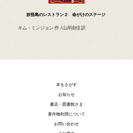
妖怪島のレストラン２ 命がけのステージ
キム・ミンジョン 作 / 山岸由佳 訳
デイ
本をさがす
お知らせ
書店・図書館さま
著作物利用について
お問い合わせ