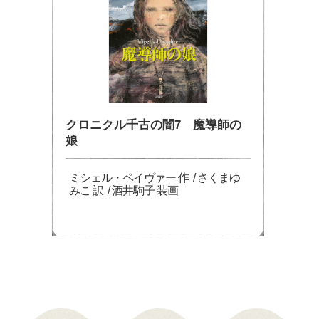
クロニクル千古の闇7 魔導師の
娘
ミシェル・ペイヴァー 作 / さくまゆ
みこ 訳 / 酒井駒子 装画