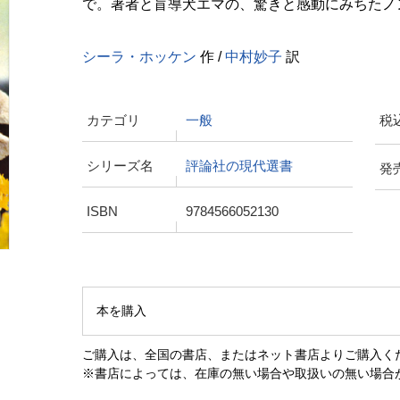
で。著者と盲導犬エマの、驚きと感動にみちたノ
シーラ・ホッケン
作 /
中村妙子
訳
カテゴリ
一般
税
シリーズ名
評論社の現代選書
発
ISBN
9784566052130
本を購入
ご購入は、全国の書店、またはネット書店よりご購入く
※書店によっては、在庫の無い場合や取扱いの無い場合