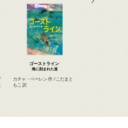
ゴーストライン
ほんとうの よるを
海に刻まれた道
ヴ
カチャ・ベーレン 作 / こだまと
マーシャ・ダイアン・
真
もこ 訳
ド 作 / スーザン・レ
/ ひさやまたいち 訳