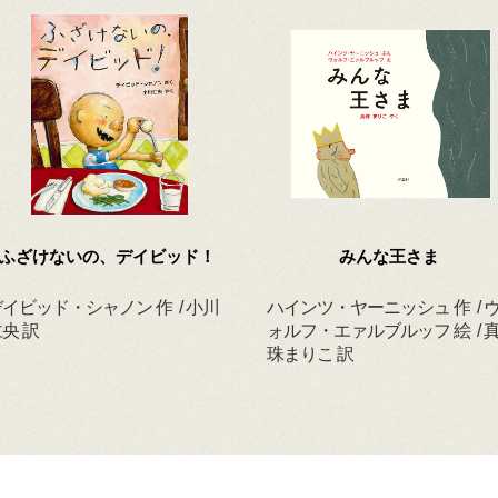
ふざけないの、デイビッド！
みんな王さま
イビッド・シャノン 作 / 小川
ハインツ・ヤーニッシュ 作 / 
央 訳
ォルフ・エァルブルッフ 絵 / 
珠まりこ 訳