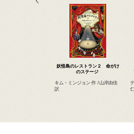
 ずっと だいすきだ
妖怪島のレストラン２ 命がけ
よ
のステージ
ィルヘルム 作・絵
キム・ミンジョン 作 / 山岸由佳
デ
 訳
訳
仁