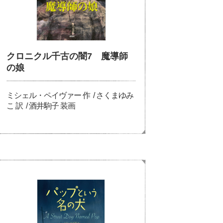
クロニクル千古の闇7 魔導師
の娘
ミシェル・ペイヴァー 作 / さくまゆみ
こ 訳 / 酒井駒子 装画