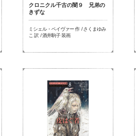
クロニクル千古の闇９ 兄弟の
きずな
ミシェル・ペイヴァー 作 / さくまゆみ
こ 訳 / 酒井駒子 装画