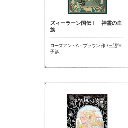
ズィーラーン国伝Ⅰ 神霊の血
族
ローズアン・A・ブラウン 作 / 三辺律
子 訳