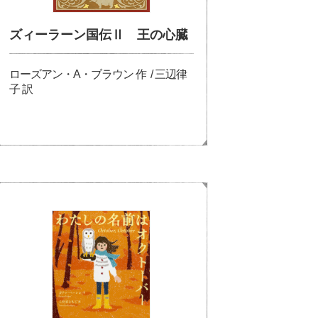
ズィーラーン国伝Ⅱ 王の心臓
ローズアン・A・ブラウン 作 / 三辺律
子 訳