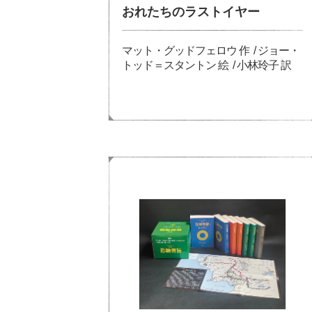
おれたちのラストイヤー
マット・グッドフェロウ 作 / ジョー・
トッド＝スタントン 絵 / 小林玲子 訳