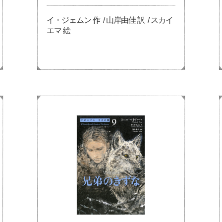
イ・ジェムン 作 / 山岸由佳 訳 / スカイ
エマ 絵