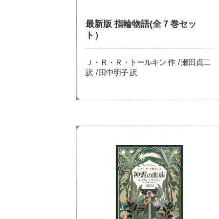
最新版 指輪物語(全７巻セッ
ト）
Ｊ・Ｒ・Ｒ・トールキン 作 / 瀬田貞二
訳 / 田中明子 訳