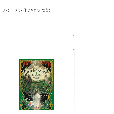
ハン・ガン 作 / きむふな 訳