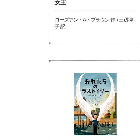
女王
ローズアン・A・ブラウン 作 / 三辺律
子 訳