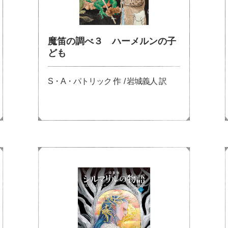
魔笛の調べ３ ハーメルンの子
ども
S・A・パトリック 作 / 岩城義人 訳