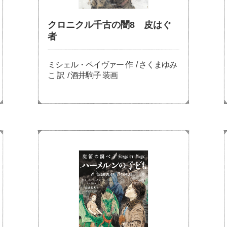
クロニクル千古の闇8 皮はぐ
者
ミシェル・ペイヴァー 作 / さくまゆみ
こ 訳 / 酒井駒子 装画