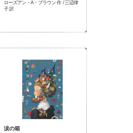
ローズアン・A・ブラウン 作 / 三辺律
子 訳
涙の箱